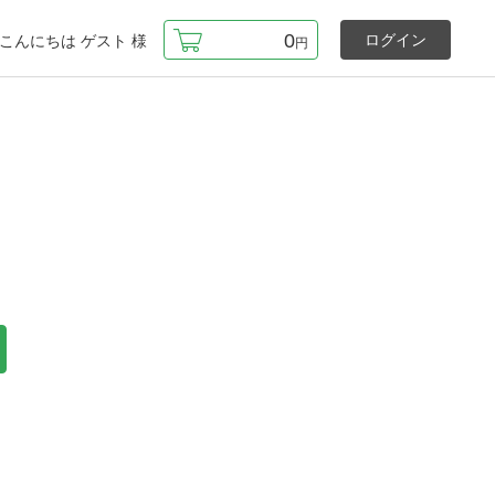
0
ログイン
こんにちは
ゲスト
様
円