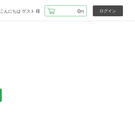
0
ログイン
こんにちは
ゲスト
様
円