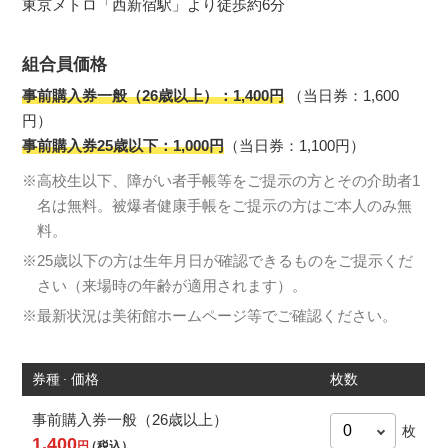
東京メトロ「西新宿駅」より徒歩約6分
組合員価格
事前購入券一般（26歳以上）：1,400円
（当日券：1,600
円）
事前購入券25歳以下：1,000円
（当日券：1,100円）
※高校生以下、障がい者手帳等をご提示の方とその介助者1
名は無料。被爆者健康手帳をご提示の方はご本人のみ無
料。
※25歳以下の方は生年月日が確認できるものをご提示くだ
さい（来場時の年齢が適用されます）。
※最新状況は美術館ホームページ等でご確認ください。
券種
価格
枚数
事前購入券一般（26歳以上）
枚
1,400
円
（税込）