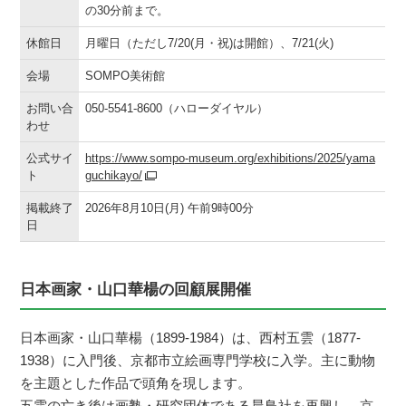
の30分前まで。
休館日
月曜日（ただし7/20(月・祝)は開館）、7/21(火)
会場
SOMPO美術館
お問い合
050-5541-8600（ハローダイヤル）
わせ
公式サイ
https://www.sompo-museum.org/exhibitions/2025/yama
ト
guchikayo/
掲載終了
2026年8月10日(月) 午前9時00分
日
日本画家・山口華楊の回顧展開催
日本画家・山口華楊（1899-1984）は、西村五雲（1877-
1938）に入門後、京都市立絵画専門学校に入学。主に動物
を主題とした作品で頭角を現します。
五雲の亡き後は画塾・研究団体である晨鳥社を再興し、京