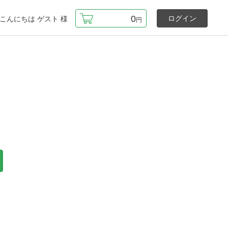
0
ログイン
こんにちは
ゲスト
様
円